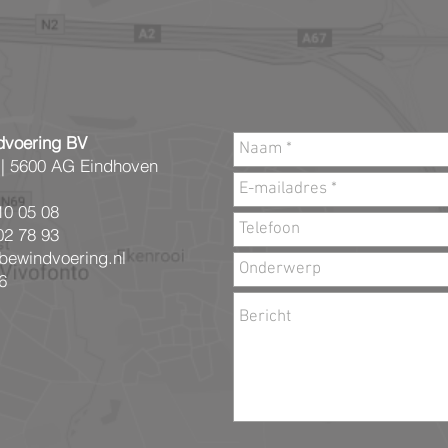
voering BV
 |
5600 AG Eindhoven
10 05 08
02 78 93
bewindvoering.nl
6