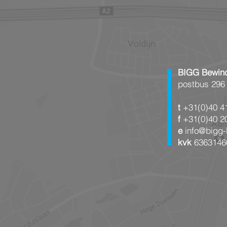
BIGG Bewind
postbus 296
t
+31(0)40 4
f
+31(0)40 2
e
info@bigg-
kvk
6363146