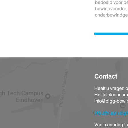
bedoeld voor d
bewindvoerder, 
onderbewindges
Contact
Heeft u vragen o
Het telefoonnumm
info@bigg-bewin
Wij zijn als volg
Van maandag tot 