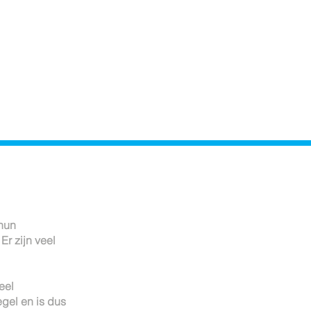
looptijd bewind
contact
hun
.
Er zijn veel
e
el
gel en is dus