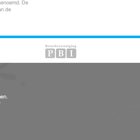
 genoemd. De
an de
men.
r