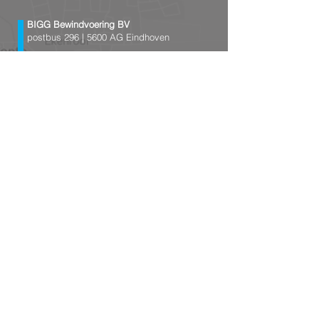
BIGG Bewindvoering BV
postbus 296 |
5600 AG Eindhoven
t
+31(0)40 410 05 08
f
+31(0)40 202 78 93
e
info@bigg-bewindvoering.nl
kvk
63631466
© 2017 BIGG Bewindvoering BV