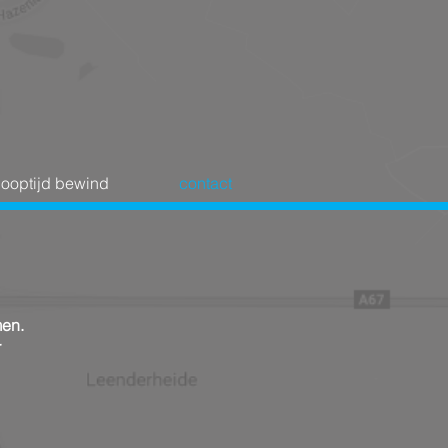
looptijd bewind
contact
men.
r