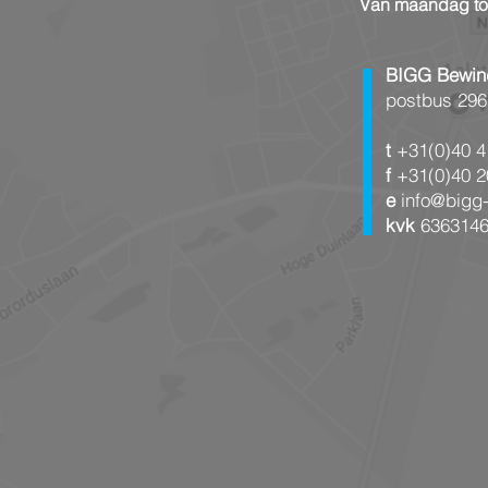
Van maandag tot 
BIGG Bewin
postbus 296
t
+31(0)40 4
f
+31(0)40 2
e
info@bigg
kvk
636314