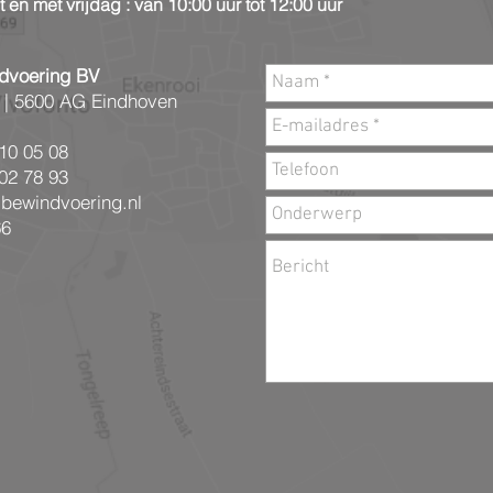
en met vrijdag : van 10:00 uur tot 12:00 uur
dvoering BV
 |
5600 AG Eindhoven
10 05 08
02 78 93
-bewindvoering.nl
66