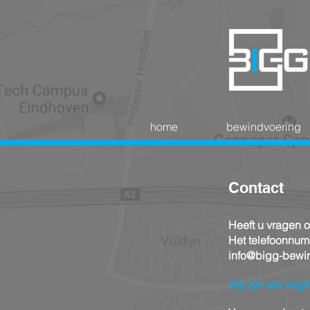
home
bewindvoering
Contact
Heeft u vragen o
Het telefoonnumm
info@bigg-bewin
Wij zijn als volg